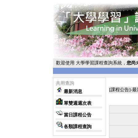
歡迎使用 大學學習課程查詢系統，
您尚
共用查詢
[課程公告]-
最新消息
單雙週週次表
當日課程公告
各類課程查詢