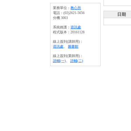
業務單位：
教心所
電話：(02)2621-5656
日期
分機 3003
系統維護：
資訊處
程式版本：20161128
線上簽到(講師用)：
資訊處
、
圖書館
線上簽到(業師用)：
諮輔(一)
、
諮輔(二)