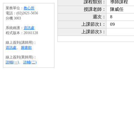
課程類別：
導師課程
業務單位：
教心所
授課老師：
陳威任
電話：(02)2621-5656
週次：
8
分機 3003
上課節次1：
09
系統維護：
資訊處
上課節次3：
程式版本：20161128
線上簽到(講師用)：
資訊處
、
圖書館
線上簽到(業師用)：
諮輔(一)
、
諮輔(二)